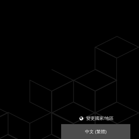
變更國家/地區
中文 (繁體)