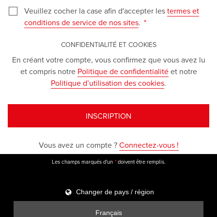
Veuillez cocher la case afin d'accepter les
termes et
conditions de service de nos sites
.
CONFIDENTIALITÉ ET COOKIES
En créant votre compte, vous confirmez que vous avez lu
et compris notre
Politique de confidentialité
et notre
Politique d’utilisation des cookies
.
INSCRIPTION
Vous avez un compte ?
Connectez-vous !
Les champs marqués d'un
doivent être remplis.
*
Changer de pays / région
Français