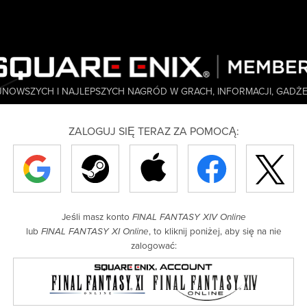
JNOWSZYCH I NAJLEPSZYCH NAGRÓD W GRACH, INFORMACJI, GADŻET
ZALOGUJ SIĘ TERAZ ZA POMOCĄ:
Jeśli masz konto
FINAL FANTASY XIV Online
lub
, to kliknij poniżej, aby się na nie
FINAL FANTASY XI Online
zalogować: