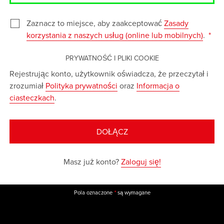
Zaznacz to miejsce, aby zaakceptować
Zasady
korzystania z naszych usług (online lub mobilnych)
.
PRYWATNOŚĆ I PLIKI COOKIE
Rejestrując konto, użytkownik oświadcza, że przeczytał i
zrozumiał
Polityka prywatności
oraz
Informacja o
ciasteczkach
.
DOŁĄCZ
Masz już konto?
Zaloguj się!
Pola oznaczone
są wymagane
*